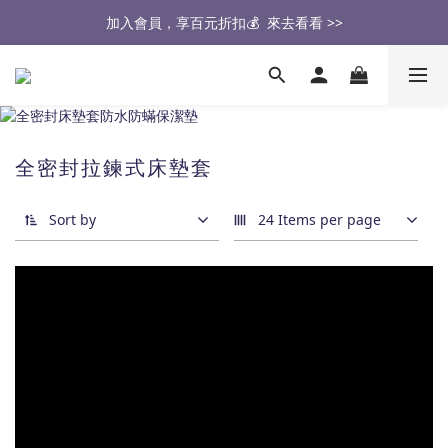
醫生也推薦的專業保潔墊，來去看看 >>
加入會員，享百元折扣💰  來去看看 >>
🔥2026大家最愛的商品🔥   來去看看 >>
醫生也推薦的專業保潔墊，來去看看 >>
全密封拉鍊式床墊套
Sort by
24 Items per page