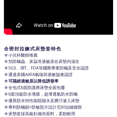
全密封拉鍊式床墊套特色
☆
小兒科醫師推薦
☆預防蟎蟲、床蝨等過敏原在床墊內滋生
☆SGS、IBT、FDA等國際專業防蟎及安全認證
☆通過美國AAFA氣喘與過敏協會認證
☆
可隔絕過敏原以降低誘發率
☆全包式6面防護將床墊全面包覆
☆6面頂級防水薄膜，超薄透氣防水防蟎
☆優異防水特性能阻隔水及髒汙滲入床墊
☆專利防蟎鎖+防敏阻片設計完封拉鏈縫隙
☆床墊套採高級針織布面料，柔韌耐用