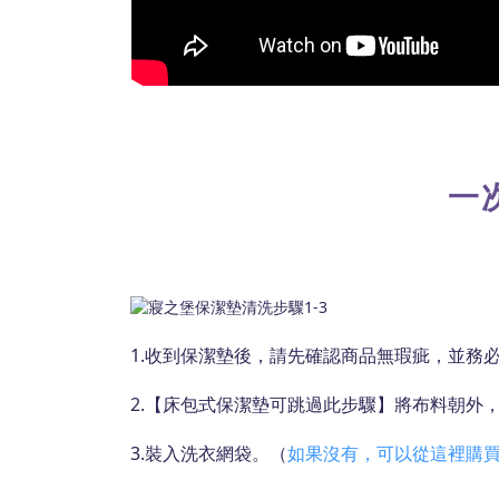
一
1.收到保潔墊後，請先確認商品無瑕疵，並務
2.【床包式保潔墊可跳過此步驟】將布料朝外
3.裝入洗衣網袋。（
如果沒有，可以從這裡購