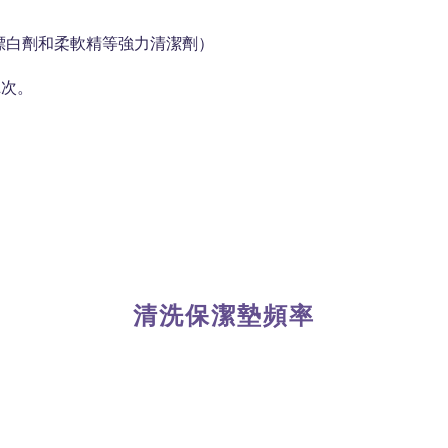
用漂白劑和柔軟精等強力清潔劑）
2次。
清洗保潔墊頻率