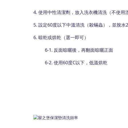
4. 使用中性清潔劑，放入洗衣機清洗（不使
5. 設定60度以下中溫清洗（殺蟎蟲），並脫水
6. 晾乾或烘乾（選一即可）
6-1. 反面晾曬後，再翻面晾曬正面
6-2. 使用60度C以下，低溫烘乾