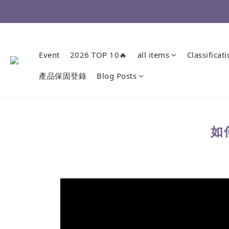
Event
2026 TOP 10🔥
all items
Classificat
產品保固登錄
Blog Posts
如