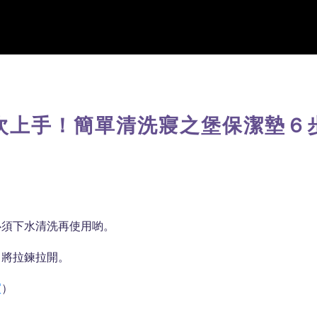
次上手！簡單清洗寢之堡保潔墊６
必須下水清洗再使用喲。
，將拉鍊拉開。
買
）