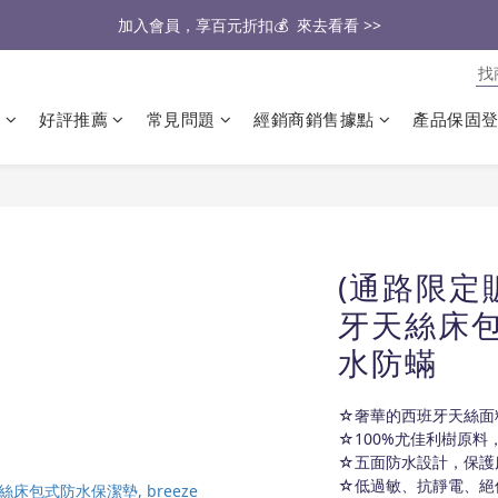
🔥2026大家最愛的商品🔥   來去看看 >>
醫生也推薦的專業保潔墊，來去看看 >>
醫生也推薦的專業保潔墊，來去看看 >>
類
好評推薦
常見問題
經銷商銷售據點
產品保固
(通路限定販
牙天絲床
水防蟎
☆奢華的西班牙天絲面
☆100%尤佳利樹原料
☆五面防水設計，保護
☆低過敏、抗靜電、絕