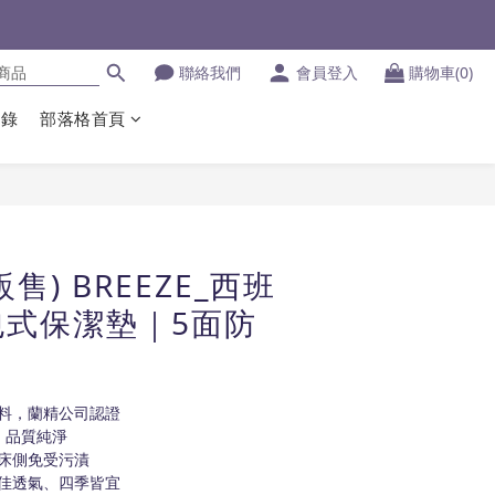
聯絡我們
會員登入
購物車(0)
登錄
部落格首頁
售) BREEZE_西班
包式保潔墊｜5面防
料，蘭精公司認證
，品質純淨
床側免受污漬
佳透氣、四季皆宜