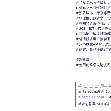
☆頂級防水分子薄膜，
☆優異防水特性能阻隔
☆預防蟎蟲、床蝨等過
☆物理性長效防水、防
☆整圈鬆緊束帶設計，
☆SGS、IBT、FDA
☆可隔絕過敏原以降低
☆舒適親膚可直接躺睡
☆床墊厚度45CM以內
☆購買此商品提供3年
清洗建議：
☆使用前務必先清洗喲
至
08/10 16:00
截止
全
滿 $8,800元再送
至
08/10 16:00
截止
全
就請爸爸喝杯好咖啡