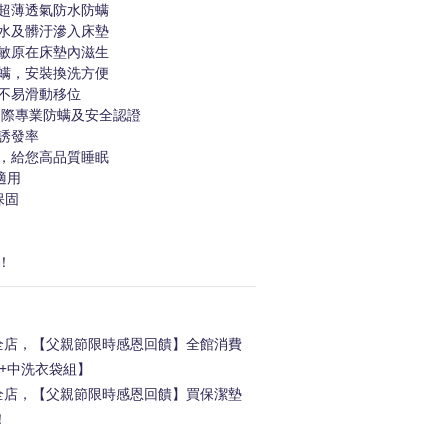
超薄透氣防水防螨
水及髒汙滲入床墊
敏原在床墊內滋生
螨，安裝換洗方便
不易滑動移位
等國際專業防螨及安全認證
誘發率
，給您高品質睡眠
適用
保固
！
店，【父親節限時感恩回饋】全館消費
【大+中洗衣袋組】
店，【父親節限時感恩回饋】買保潔墊
！