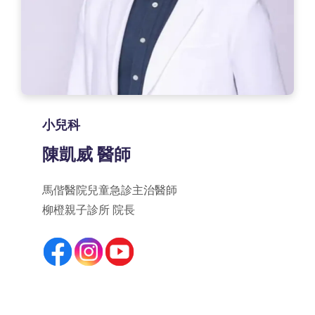
小兒科
陳凱威 醫師
馬偕醫院兒童急診主治醫師
柳橙親子診所 院長