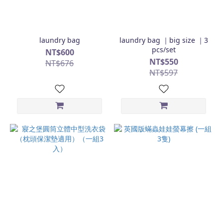
laundry bag
laundry bag ｜big size ｜3
pcs/set
NT$600
NT$550
NT$676
NT$597