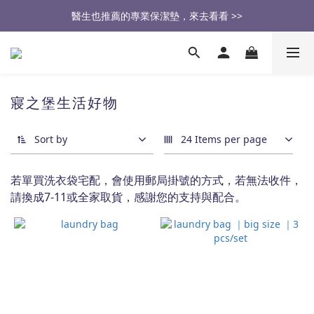
醫生也推薦的專業保潔墊，來去看看 >>
醫生也推薦的專業保潔墊，來去看看 >>
加入會員，享百元折扣💰  來去看看 >>
🔥2026大家最愛的商品🔥   來去看看 >>
寢之堡生活好物
醫生也推薦的專業保潔墊，來去看看 >>
Sort by
24 Items per page
若單買洗衣袋宅配，會使用郵局掛號的方式，若無法收件，
請換成7-11或全家取貨，感謝您的支持與配合。