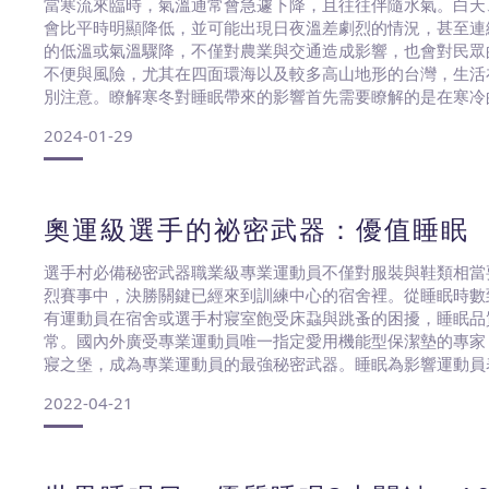
當寒流來臨時，氣溫通常會急遽下降，且往往伴隨水氣。白天
會比平時明顯降低，並可能出現日夜溫差劇烈的情況，甚至連
的低溫或氣溫驟降，不僅對農業與交通造成影響，也會對民眾
不便與風險，尤其在四面環海以及較多高山地形的台灣，生活
別注意。瞭解寒冬對睡眠帶來的影響首先需要瞭解的是在寒冷
是影響睡眠品質的一個大挑戰，這會讓我們在準備入睡時感覺
2024-01-29
血液循環的末梢，而在低溫環境中，血管可能收縮，導致血液
奧運級選手的祕密武器：優值睡眠
選手村必備秘密武器職業級專業運動員不僅對服裝與鞋類相當
烈賽事中，決勝關鍵已經來到訓練中心的宿舍裡。從睡眠時數
有運動員在宿舍或選手村寢室飽受床蝨與跳蚤的困擾，睡眠品
常。國內外廣受專業運動員唯一指定愛用機能型保潔墊的專家－Prot
寢之堡，成為專業運動員的最強秘密武器。睡眠為影響運動員
睡眠時間幾乎佔據一天的三分之一，可以說睡眠的好壞是影響
2022-04-21
礎。根據《LIVESTRONG》網站日前報