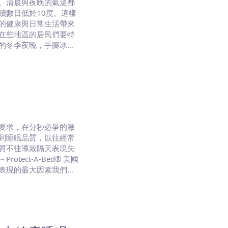
、清晨與夜晚的氣溫都
續數日低於10度。這樣
的健康與日常生活帶來
在些地區的居民們要特
的冬季夜晚，手腳冰冷
很不舒服。手腳是人體
要求，在分秒必爭的激
到睡眠品質，以往經常
質不佳導致隔天表現失
ect-A-Bed® 美國
表現的最大因素我們的
健康與生活品質的基