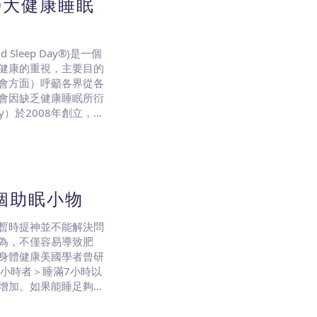
0大健康睡眠
leep Day®)是一個
健康的重視，主要目的
會方面）呼籲各界從各
會因缺乏健康睡眠所衍
ety）於2008年創立，每
3 年為3/17，2
個助眠小物
暫時提神並不能解決問
為，不僅容易導致肥
身體健康美國學者曾研
小時者＞睡滿7小時以
增加。如果能睡足夠的
甜食的渴望，進而影響