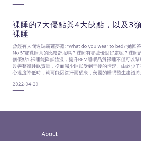
裸睡的7大優點與4大缺點，以及3
裸睡
曾經有人問過瑪麗蓮夢露: “What do you wear to bed?”她回答: “Ju
No 5”那裸睡真的比較舒服嗎？裸睡有哪些優點好處呢？裸睡
個優點1.裸睡能降低體溫，提升REM睡眠品質裸睡不僅可以
改善整體睡眠質量，從而減少睡眠受到干擾的情況。由於少了
心溫度降低時，就可能因盜汗而醒來，美國的睡眠醫生建議將
15.5~19 度之間，進而改善REM 睡眠，在 REM 睡眠期
2022-04-20
About