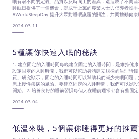
眠有著不同的定義、品質以及時間上的差異，這造成了不同區
睡眠日提供了一個機會，讓成千上萬的專業人士與倡導者攜手
#WorldSleepDay 提升大眾對睡眠議題的關注，共同推動
提供睡眠品質的重要性，對生活造成如何不同的影響，藉此提
2024-03-11
念。睡眠
5種讓你快速入眠的秘訣
1. 建立固定的入睡時間每晚建立固定的入睡時間，是維持健
設定固定的入睡時間，我們可以幫助身體建立規律的生理時鐘
質。研究顯示，固定的入睡時間可以幫助我們減少失眠問題，
患上慢性疾病的風險。要建立固定的入睡時間，我們可以從設
開始。2. 培養良好的睡前習慣每個人在睡前通常都會有些固
睡前會滑手機，反而造成入眠困難的問題。建議幾個良好的睡
2024-03-04
入眠，例如睡前可以看看輕鬆的書籍，在閱讀過程中慢慢
低溫來襲，5個讓你睡得更好的推薦