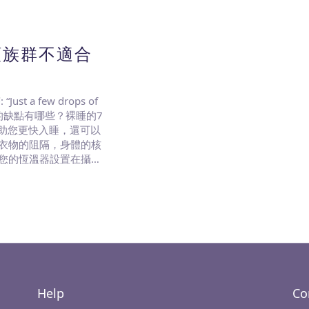
類族群不適合
st a few drops of
的缺點有哪些？裸睡的7
幫助您更快入睡，還可以
衣物的阻隔，身體的核
您的恆溫器設置在攝氏
Help
Co