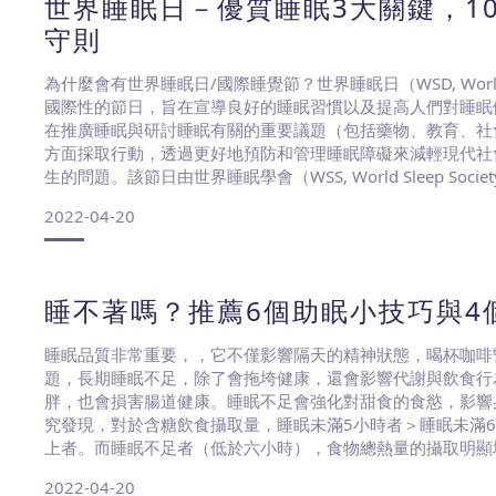
世界睡眠日－優質睡眠3大關鍵，1
守則
為什麼會有世界睡眠日/國際睡覺節？世界睡眠日（WSD, World S
國際性的節日，旨在宣導良好的睡眠習慣以及提高人們對睡眠
在推廣睡眠與研討睡眠有關的重要議題（包括藥物、教育、社
方面採取行動，透過更好地預防和管理睡眠障礙來減輕現代社
生的問題。該節日由世界睡眠學會（WSS, World Sleep Soci
年春分前的周五舉辦為世界睡眠日，因此每年都不一樣，比如202
2022-04-20
睡不著嗎？推薦6個助眠小技巧與4
睡眠品質非常重要，，它不僅影響隔天的精神狀態，喝杯咖啡
題，長期睡眠不足，除了會拖垮健康，還會影響代謝與飲食行
胖，也會損害腸道健康。睡眠不足會強化對甜食的食慾，影響
究發現，對於含糖飲食攝取量，睡眠未滿5小時者＞睡眠未滿6
上者。而睡眠不足者（低於六小時），食物總熱量的攝取明顯
時間、品質好一點，不僅會更有精神，還會下降食欲、降低對
2022-04-20
體重與身材的變化！ 睡眠時間點提早，降低代謝慢性病風險