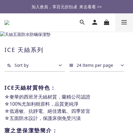
醫生也推薦的專業保潔墊，來去看看 >>
加入會員，享百元折扣💰  來去看看 >>
🔥2026大家最愛的商品🔥   來去看看 >>
醫生也推薦的專業保潔墊，來去看看 >>
ICE 天絲系列
Sort by
24 Items per page
ICE天絲材質
特色：
☆奢華的西班牙天絲材質，
蘭精公司認證
☆100%尤加利樹原料，
品質更純淨
☆低過敏、抗靜電、絕佳透氣、四季皆宜
☆五面防水設計，保護床側免受污漬
寢之堡
保潔墊簡介：