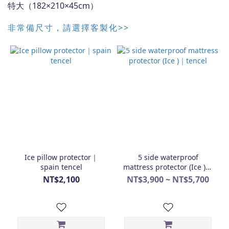
特大（182×210×45cm）
非常備尺寸，請選擇客製化>>
Ice pillow protector｜
5 side waterproof
spain tencel
mattress protector (Ice )｜
tencel
NT$2,100
NT$3,900 ~ NT$5,700