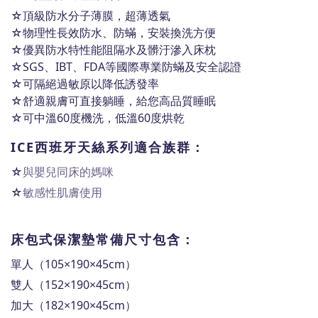
☆頂級防水分子薄膜，超薄透氣
☆物理性長效防水、防蟎，安裝換洗方便
☆優異防水特性能阻隔水及髒汙滲入床枕
☆SGS、IBT、FDA等國際專業
防蟎
及安全認證
☆可隔絕過敏原以降低誘發率
☆舒適親膚可直接躺睡，給您高品質睡眠
☆
可中溫60度機洗，低溫60度烘乾
ICE西班牙天絲系列
適合族群：
☆
與嬰兒同床的媽咪
☆
敏感性肌膚使用
床包式保潔墊常備尺寸包含：
單人（105×190×45cm）
雙人（152×190×45cm）
加大（182×190×45cm）