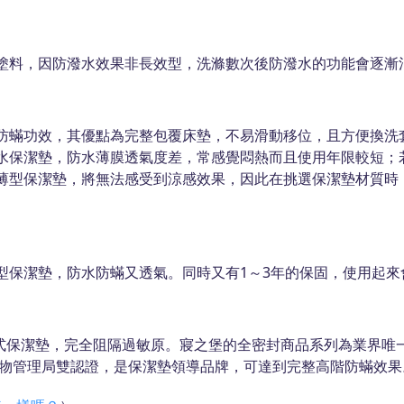
塗料，因防潑水效果非長效型，洗滌數次後防潑水的功能會逐漸
防蟎功效，其優點為完整包覆床墊，不易滑動移位，且方便換洗
水保潔墊，防水薄膜透氣度差，常感覺悶熱而且使用年限較短；
薄型保潔墊，將無法感受到涼感效果，因此在挑選保潔墊材質時
型保潔墊，防水防蟎又透氣。同時又有1～3年的保固，使用起來
包式保潔墊，完全阻隔過敏原。寢之堡的全密封商品系列為業界唯
品藥物管理局雙認證，是保潔墊領導品牌，可達到完整高階防蟎效果