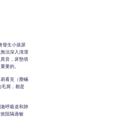
能會發生小孩尿
也無法深入清潔
生異音，床墊填
常重要的。
不易看見（塵蟎
的毛屑，都是
刺激呼吸道和肺
有效阻隔過敏