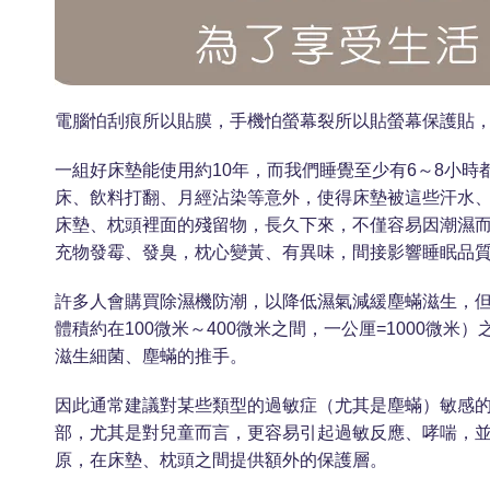
電腦怕刮痕所以貼膜，手機怕螢幕裂所以貼螢幕保護貼
一組好床墊能使用約10年，而我們睡覺至少有6～8小時都
床、飲料打翻、月經沾染等意外，使得床墊被這些汗水
床墊、枕頭裡面的殘留物，長久下來，不僅容易因潮濕
充物發霉、發臭，枕心變黃、有異味，間接影響睡眠品
許多人會購買除濕機防潮，以降低濕氣減緩塵蟎滋生，
體積約在100微米～400微米之間，一公厘=1000
滋生細菌、塵蟎的推手。
因此通常建議對某些類型的過敏症（尤其是塵蟎）敏感
部，尤其是對兒童而言，更容易引起過敏反應、哮喘，
原，在床墊、枕頭之間提供額外的保護層。