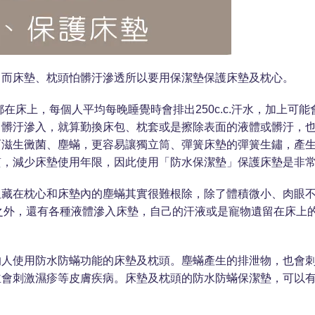
，而床墊、枕頭怕髒汙滲透所以要用保潔墊保護床墊及枕心。
在床上，每個人平均每晚睡覺時會排出250c.c.汗水，加上可
、髒汙滲入，就算勤換床包、枕套或是擦除表面的液體或髒汙，
而滋生黴菌、塵蟎，更容易讓獨立筒、彈簧床墊的彈簧生鏽，產
質，減少床墊使用年限，因此使用「防水保潔墊」保護床墊是非
但藏在枕心和床墊內的塵蟎其實很難根除，除了體積微小、肉眼
微米）之外，還有各種液體滲入床墊，自己的汗液或是寵物遺留在床上
的人使用防水防蟎功能的床墊及枕頭。塵蟎產生的排泄物，也會
並會刺激濕疹等皮膚疾病。床墊及枕頭的防水防蟎保潔墊，可以