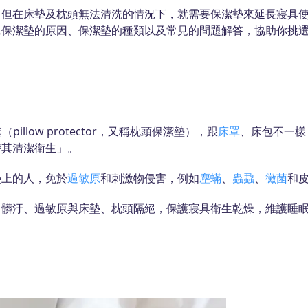
，但在床墊及枕頭無法清洗的情況下，就需要保潔墊來延長寢具
水保潔墊的原因、保潔墊的種類以及常見的問題解答，協助你挑
（pillow protector，又稱枕頭保潔墊），跟
床罩
、床包不一樣
持其清潔衛生」。
墊上的人，免於
過敏原
和刺激物侵害，例如
塵蟎
、
蟲蝨
、
黴菌
和
、髒汙、過敏原與床墊、枕頭隔絕，保護寢具衛生乾燥，維護睡