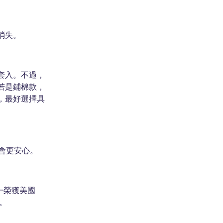
消失。
套入。不過，
若是鋪棉款，
，最好選擇具
會更安心。
一榮獲美國
。