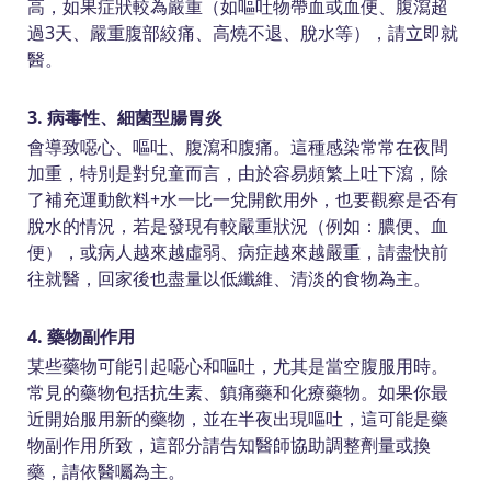
高，如果症狀較為嚴重（如嘔吐物帶血或血便、腹瀉超
過3天、嚴重腹部絞痛、高燒不退、脫水等），請立即就
醫。
3. 病毒性、細菌型腸胃炎
會導致噁心、嘔吐、腹瀉和腹痛。這種感染常常在夜間
加重，特別是對兒童而言，由於容易頻繁上吐下瀉，除
了補充運動飲料+水一比一兌開飲用外，也要觀察是否有
脫水的情況，若是發現有較嚴重狀況（例如：膿便、血
便），或病人越來越虛弱、病症越來越嚴重，請盡快前
往就醫，回家後也盡量以低纖維、清淡的食物為主。
4. 藥物副作用
某些藥物可能引起噁心和嘔吐，尤其是當空腹服用時。
常見的藥物包括抗生素、鎮痛藥和化療藥物。如果你最
近開始服用新的藥物，並在半夜出現嘔吐，這可能是藥
物副作用所致，這部分請告知醫師協助調整劑量或換
藥，請依醫囑為主。