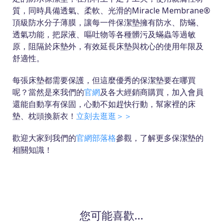
質，同時具備透氣、柔軟、光滑的Miracle Membrane®
頂級防水分子薄膜，讓每一件保潔墊擁有防水、防蟎、
透氣功能，把尿液、嘔吐物等各種髒污及蟎蟲等過敏
原，阻隔於床墊外，有效延長床墊與枕心的使用年限及
舒適性。
每張床墊都需要保護，但這麼優秀的保潔墊要在哪買
呢？當然是來我們的
官網
及各大經銷商購買，加入會員
還能自動享有保固，心動不如趕快行動，幫家裡的床
墊、枕頭換新衣！
立刻去逛逛＞＞
歡迎大家到我們的
官網部落格
參觀，了解更多保潔墊的
相關知識！
您可能喜歡...