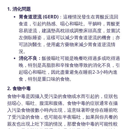
1. 消化問題
胃食道逆流 (GERD)
：這種情況發生在胃酸反流回
食道，引起灼熱感、噁心和嘔吐。平躺時，胃酸更
容易逆流，建議墊高枕頭或調整床頭高度，並嘗試
左側臥睡姿，這樣可以減少胃食道逆流的機會；亦
可諮詢醫生，使用處方藥物來減少胃食道逆流情
況。
消化不良：
飯後嘔吐可能是晚餐吃得過多或吃得過
晚，特別是高脂肪和辛辣食物導致的消化不良，引
起噁心和嘔吐，因此盡量避免在睡前2-3小時內進
食，特別是重口味的食物。
2. 食物中毒
食物中毒是因攝入受污染的食物或水而引起的，症狀包
括噁心、嘔吐、腹瀉和腹痛。食物中毒的症狀通常在攝
入污染食物後數小時內出現，這意味著即使你在睡前吃
了受污染的食物，也可能在半夜嘔吐，如果與你共餐的
親友也出現上吐下瀉的情況，那麼食物中毒的可能性較