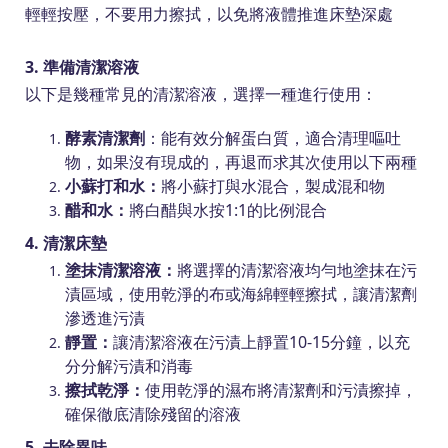
輕輕按壓，不要用力擦拭，以免將液體推進床墊深處
3. 準備清潔溶液
以下是幾種常見的清潔溶液，選擇一種進行使用：
酵素清潔劑
：能有效分解蛋白質，適合清理嘔吐
物，如果沒有現成的，再退而求其次使用以下兩種
小蘇打和水：
將小蘇打與水混合，製成混和物
醋和水：
將白醋與水按1:1的比例混合
4. 清潔床墊
塗抹清潔溶液：
將選擇的清潔溶液均勻地塗抹在污
漬區域，使用乾淨的布或海綿輕輕擦拭，讓清潔劑
滲透進污漬
靜置：
讓清潔溶液在污漬上靜置10-15分鐘，以充
分分解污漬和消毒
擦拭乾淨：
使用乾淨的濕布將清潔劑和污漬擦掉，
確保徹底清除殘留的溶液
5. 去除異味