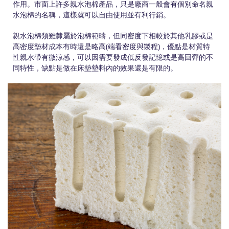
作用。市面上許多親水泡棉產品，只是廠商一般會有個別命名親
水泡棉的名稱，這樣就可以自由使用並有利行銷。
親水泡棉類雖隸屬於泡棉範疇，但同密度下相較於其他乳膠或是
高密度墊材成本有時還是略高(端看密度與製程)，優點是材質特
性親水帶有微涼感，可以因需要發成低反發記憶或是高回彈的不
同特性，缺點是做在床墊墊料內的效果還是有限的。