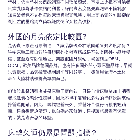
墊材，依照墊材比例能調整不同軟硬感受。市場上少數不肖業者
只當乳膠為炒作價格的利器，好的高密度低失真泡綿不輸乳膠，
知名業者也不見得每款床墊皆配置乳膠，用上高品質的乳膠卻配
剛性差的壓縮獨立筒就能夠便宜又拉高價格。
外國的月亮依定比較圓?
是否真正原產地原裝進口？該品牌現今在該國銷售知名度如何？
許多床墊工廠自行註冊類國外名稱商標或是不知名國外小品牌授
權，甚至還有以假地址、架設假國外網站，就聲稱是OEM、
ODM，歐美品牌德國品牌。也有許多國外的小眾床墊品牌，早就
只賣授權，品質控管機制幾乎等同於零，一樣使用台灣本土材、
甚至大陸材貼標提高單價而已。
但這並非是消費者或是床墊工廠的錯，只是台灣床墊業加上消費
者找低價心態惡性競爭，因此不得不靠變化多端的行銷說詞來維
持營運開銷。因此，尋找經營長久、聲譽好且值得信賴的經銷
商、售前後溝通清楚，親自躺起來舒適，售後讓您感覺有保障
的，就是適合您的床墊。
床墊久睡仍累是問題指標？