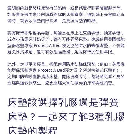
最明顯的就是發現床墊有凹陷時，或是感覺得到彈簧斷裂等等。
如果還在保固期限內請聯絡你的床墊廠商，假如躺下去會聽到異
聲時，就表示床墊內部損壞，是更換床墊的時機。
其實床墊非常容易弄髒，無論是在床上吃東西弄髒、抽菸弄髒，
或者小孩尿床吐奶等等，都有可能弄髒床墊。建議使用美國機能
型保潔墊專家 Protect A Bed 寢之堡的防水防蟎保潔墊，不僅能
避免髒污滲透，還可有效阻隔塵蟎，延長床墊的使用年限。
此外，定期更換寢具、搭配使用防水防蟎保潔墊（例如：美國機
能型保潔墊專家 Protect A Bed寢之堡 全密封拉鍊式床墊套）、
定期用防蟎吸塵器清潔床墊、開除濕機等等，都能避免看不見的
塵蟎與過敏原孳生，避免塵蟎大軍佔據你的床墊與枕頭套。
床墊該選擇乳膠還是彈簧
床墊？一起來了解3種乳膠
床墊的製程