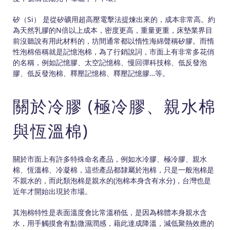
矽（Si） 是從矽礦用超高壓電擊法提煉出來的，成本非常高。約
為天然乳膠的N倍以上成本，密度更高，重量更重，床墊業界目
前沒聽說有用此材料的，坊間通常都以惰性海綿聲稱矽膠。而惰
性泡棉俗稱就是記憶泡棉，為了行銷說詞，市面上有非常多花俏
的名稱，例如記憶膠、太空記憶棉、慢回彈科技棉、低反發泡
膠、低反發泡棉、釋壓記憶棉、釋壓記憶膠…等。
關於冷膠 (極冷膠、親水棉
與恆溫棉)
關於市面上有許多特殊命名產品，例如水冷膠、極冷膠、親水
棉、恆溫棉、冷凝棉，這些產品都隸屬於泡棉，只是一般泡棉是
不親水的，而此類泡棉是親水的(泡棉本身含有水分)，台灣也是
近年才開始出現於市場。
其泡棉特性是表面溫度會比常溫稍低，是因為棉體本身親水含
水，用手觸摸會有點微濕潤感，藉此達成降溫，減低聚熱效應的