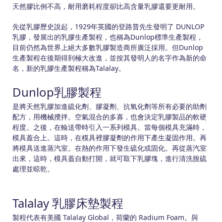
天然膠比例不高，耐用磨耗程度卻比高含量乳膠還要更耐用。
先從乳膠歷史說起，1929年英國的登路普先生發明了 DUNLOP
乳膠，發展出的乳膠生產製程，也稱為Dunlop標準生產製程，
目前仍然為世界上絕大多數乳膠製造商所廣泛採用。但Dunlop
生產製程在後期得到極大改進，並按其發明人的名字作為新的命
名，新的乳膠生產製程稱為Talalay。
Dunlop乳膠製程
是將天然乳膠加進硫化劑、膠凝劑、抗氧化劑等所有必要的助劑
配方，用機械攪拌。空氣混合的多寡，也會決定乳膠製品的軟硬
程度。之後，在輸送帶時引入一系列模具。當每個模具充滿時，
模具蓋合上。這時，在模具裡膠凝劑的作用下產生凝固作用。再
將模具送進蒸汽室。在熱的作用下發生硫化或固化。再從蒸汽室
出來，這時，模具蓋自動打開，就可取下乳膠塊，進行清洗脫硫
處理並晾乾。
Talalay 乳膠床墊製程
製程代表有美國 Talalay Global，荷蘭的 Radium Foam。與