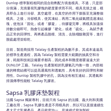
Dunlop 標準製程相同的混合助劑配方填進模具。不過，只是部
分填滿，充填量視乳膠塊的硬度要求而不同。模具充填之後，模
具即合上進行冷卻、真空處理，在真空的作用下膨脹至充滿整個
模具。之後，冷卻模具，使其凍結，再用二氧化碳氣體流過凍結
塊，使泡沫「固化」或者「膠凝」，待膠凝完畢，將模具加溫保
持數分鐘即可。熱會引起橡膠「硬化」或者「硫化」，為賦予產
品正常的回彈性。再將產品脫模、清洗，去除殘餘雜質等，進行
脫硫處理並晾乾。
目前，製造商採用 Talalay 生產製程的為數不多。其成本遠遠高
於標準生產過程，因為 Talalay 製程需要大範圍的抽真空和冷
凍，耗能和技術設備要求都高，因此成本和難度都要遠遠大於
DUNLOP 工藝。Talalay 生產製程的乳膠氣孔均衡一致，內部相
連的蜂窩結構可以提高通風性和透氣性，具有良好的回彈性和耐
用性。Dunlop 製程乳膠中的孔，因為沒有相互連結，其透氣和
排濕傳導性能較 Talalay 乳膠差。
Sapsa 乳膠床墊製程
法國 Sapsa 獨家專利，目前只有 Sapsa 的法國、義大利和美國
工廠在用，Sapsa 乳膠生產是不用模具的，所以可以直接連續生
產大尺寸乳膠產品，產品密度均一，是連續式發泡製程。