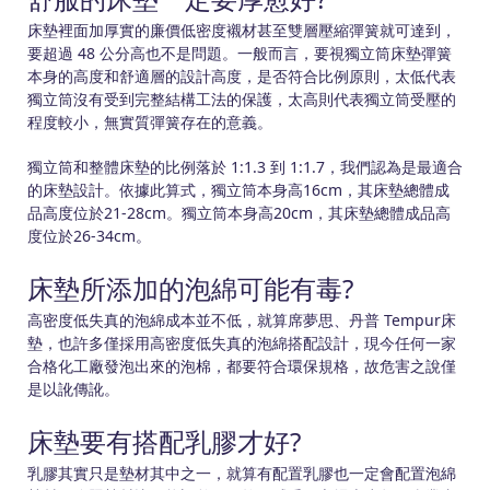
床墊裡面加厚實的廉價低密度襯材甚至雙層壓縮彈簧就可達到，
要超過 48 公分高也不是問題。一般而言，要視獨立筒床墊彈簧
本身的高度和舒適層的設計高度，是否符合比例原則，太低代表
獨立筒沒有受到完整結構工法的保護，太高則代表獨立筒受壓的
程度較小，無實質彈簧存在的意義。
獨立筒和整體床墊的比例落於 1:1.3 到 1:1.7，我們認為是最適合
的床墊設計。依據此算式，獨立筒本身高16cm，其床墊總體成
品高度位於21-28cm。獨立筒本身高20cm，其床墊總體成品高
度位於26-34cm。
床墊所添加的泡綿可能有毒?
高密度低失真的泡綿成本並不低，就算席夢思、丹普 Tempur床
墊，也許多僅採用高密度低失真的泡綿搭配設計，現今任何一家
合格化工廠發泡出來的泡棉，都要符合環保規格，故危害之說僅
是以訛傳訛。
床墊要有搭配乳膠才好?
乳膠其實只是墊材其中之一，就算有配置乳膠也一定會配置泡綿