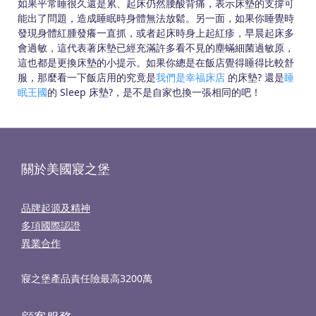
如果平常睡很久還是累、起床仍然腰酸背痛，表示床墊的支撐可
能出了問題，造成睡眠時身體無法放鬆。另一面，如果你睡覺時
發現身體紅腫發癢一直抓，或者起床時身上起紅疹，早晨起床多
會過敏，這代表著床墊已經充滿許多看不見的塵蟎細菌過敏原，
這也都是更換床墊的小提示。如果你總是在飯店覺得睡得比較舒
服，那麼看一下飯店用的究竟是
我們是幸福床店
的床墊? 還是
睡
眠王國
的 Sleep 床墊?，是不是自家也換一張相同的吧！
關於美國寢之堡
品牌起源及精神
多項國際認證
異業合作
寢之堡產品責任險最高3200萬