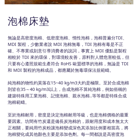
泡棉床墊
無論是高密度泡棉、低密度泡棉、惰性泡棉，泡棉普遍分TDI、
MDI 製程，少數業者說 MDI 泡棉無毒，TDI 泡棉有毒是不正
確、不專業或刻意引導消費者的說詞，事實上 MDI 優點是製程
相較於 TDI 來的環保，對環境較友善，原料對人體危害較低，但
只要有心遵照規範生產符合 RoHS 歐盟標準的泡棉，無論是 TDI
和 MDI 製程的泡棉成品，都應屬於無毒環保法規範疇。
純泡棉的物性約莫落在15~40 kg/m3大約是極限。至於合成泡棉
則皆在35～40 kg/m3以上，合成泡棉不算純泡棉，例如俗稱的
建築特殊用工業泡棉、記憶泡棉、親水泡棉..等等都是特殊合成
泡棉範疇。
至於泡棉耐用，密度是決定泡棉耐用等級，也是泡棉價格的最重
要因素。坊間有竹炭還是備長炭泡棉的，跟耐用度和成本無太大
正相關，要純用竹炭粉讓泡棉變成深色其添加比例要相當高，將
泡棉變化成其他顏色主要是添加色劑。每一間都說是高密度泡