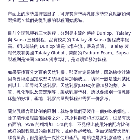
市面上的床墊選擇這麼多，可彈簧床墊與乳膠床墊究竟應該如何
選擇呢？我們先從乳膠的製程開始認識。
目前全球乳膠有三大製程，分別是主流的傳統 Dunlop、Talalay
與 Sapsa 三種製程。品質較高的 Talalay 和 Sapsa 製程成本很
高。所以傳統的 Dunlop 還是市場主流，最為普遍。Talalay 製
程代表有美國 Talalay Global，荷蘭的 Radium Foam。Sapsa
製程則是法國 Sapsa 獨家專利，是連續式發泡製程。
如果要找百分之百的天然乳膠，那麼肯定是液體，因為橡樹汁液
因為要經過固定成型均須經過添加物成型，坊間一般是達到某比
例以上，即聲稱天然乳膠。天然乳膠(Latex)仍需加發泡劑、灰
質、乳化劑以及安定劑等，製成乳膠墊材。所以要鑑別一個乳膠
床墊的好壞，產地、乳膠含量與製程都需要一併參考。
關於乳膠含量比例的區別，就好像我們要製作一個好吃的麵包，
除了製作過程設備因素之外，其原料麵粉和水或配方，也是有技
術面的。95% 的麵粉加上5％的水，不見得比使用好的配方比例
或好的製程製成的麵包好吃，並經得起考驗。例如保險套天然乳
膠含量高，但是卻是一次性使用產品。輪胎也是含乳膠產物，但