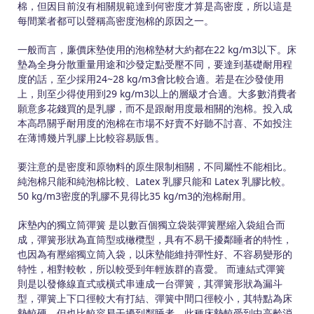
棉，但因目前沒有相關規範達到何密度才算是高密度，所以這是
每間業者都可以聲稱高密度泡棉的原因之一。
一般而言，廉價床墊使用的泡棉墊材大約都在22 kg/m3以下。床
墊為全身分散重量用途和沙發定點受壓不同，要達到基礎耐用程
度的話，至少採用24~28 kg/m3會比較合適。若是在沙發使用
上，則至少得使用到29 kg/m3以上的層級才合適。大多數消費者
願意多花錢買的是乳膠，而不是跟耐用度最相關的泡棉。投入成
本高昂關乎耐用度的泡棉在市場不好賣不好聽不討喜、不如投注
在薄博幾片乳膠上比較容易販售。
要注意的是密度和原物料的原生限制相關，不同屬性不能相比。
純泡棉只能和純泡棉比較、Latex 乳膠只能和 Latex 乳膠比較。
50 kg/m3密度的乳膠不見得比35 kg/m3的泡棉耐用。
床墊內的獨立筒彈簧 是以數百個獨立袋裝彈簧壓縮入袋組合而
成，彈簧形狀為直筒型或橄欖型，具有不易干擾鄰睡者的特性，
也因為有壓縮獨立筒入袋，以床墊能維持彈性好、不容易變形的
特性，相對較軟，所以較受到年輕族群的喜愛。 而連結式彈簧
則是以發條線直式或橫式串連成一台彈簧，其彈簧形狀為漏斗
型，彈簧上下口徑較大有打結、彈簧中間口徑較小，其特點為床
墊較硬，但也比較容易干擾到鄰睡者，此種床墊較受到中高齡消