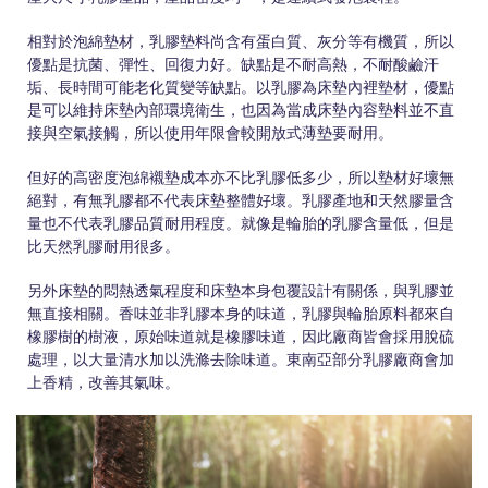
相對於泡綿墊材，乳膠墊料尚含有蛋白質、灰分等有機質，所以
優點是抗菌、彈性、回復力好。缺點是不耐高熱，不耐酸鹼汗
垢、長時間可能老化質變等缺點。以乳膠為床墊內裡墊材，優點
是可以維持床墊內部環境衛生，也因為當成床墊內容墊料並不直
接與空氣接觸，所以使用年限會較開放式薄墊要耐用。
但好的高密度泡綿襯墊成本亦不比乳膠低多少，所以墊材好壞無
絕對，有無乳膠都不代表床墊整體好壞。乳膠產地和天然膠量含
量也不代表乳膠品質耐用程度。就像是輪胎的乳膠含量低，但是
比天然乳膠耐用很多。
另外床墊的悶熱透氣程度和床墊本身包覆設計有關係，與乳膠並
無直接相關。香味並非乳膠本身的味道，乳膠與輪胎原料都來自
橡膠樹的樹液，原始味道就是橡膠味道，因此廠商皆會採用脫硫
處理，以大量清水加以洗滌去除味道。東南亞部分乳膠廠商會加
上香精，改善其氣味。