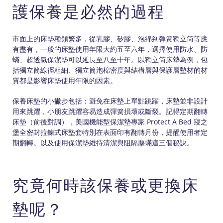
護保養是必然的過程
市面上的床墊種類繁多，從乳膠、矽膠、泡綿到彈簧獨立筒等應
有盡有，一般的床墊使用年限大約五至六年，選擇使用防水、防
蟎、超透氣保潔墊可以延長至八至十年。以獨立筒床墊為例，包
括獨立筒線徑粗細、獨立筒泡棉密度與結構層與保護層墊材的材
質都是影響床墊使用年限的因素。
保養床墊的小撇步包括：避免在床墊上單點跳躍，床墊並非設計
用來跳躍，小朋友跳躍容易造成彈簧損壞或斷裂。記得定期翻轉
床墊（前後對調），美國機能型保潔墊專家 Protect A Bed 寢之
堡全密封拉鍊式床墊套特別在表面印有翻轉月份，提醒使用者定
期翻轉。以及使用保潔墊維持清潔與阻隔塵蟎這三個秘訣。
究竟何時該保養或更換床
墊呢？