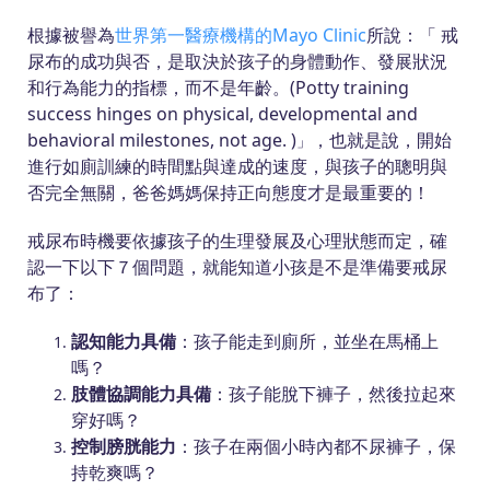
根據被譽為
世界第一醫療機構的Mayo Clinic
所說：「 戒
尿布的成功與否，是取決於孩子的身體動作、發展狀況
和行為能力的指標，而不是年齡。(Potty training
success hinges on physical, developmental and
behavioral milestones, not age. )
，也就是說，開始
」
進行如廁訓練的時間點與達成的速度，與孩子的聰明與
否完全無關，爸爸媽媽保持正向態度才是最重要的！
戒尿布時機要依據孩子的生理發展及心理狀態而定，確
認一下以下７個問題，就能知道小孩是不是準備要戒尿
布了：
認知能力具備
：孩子能走到廁所，並坐在馬桶上
嗎？
肢體協調能力具備
：孩子能脫下褲子，然後拉起來
穿好嗎？
控制膀胱能力
：孩子在兩個小時內都不尿褲子，保
持乾爽嗎？