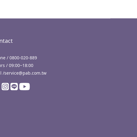
ntact
ne / 0800-020-889
rs / 09:00~18:00
l /service@pab.com.tw