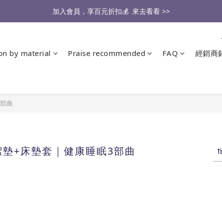
醫生也推薦的專業保潔墊，來去看看 >>
加入會員，享百元折扣💰  來去看看 >>
🔥2026大家最愛的商品🔥   來去看看 >>
ion by material
Praise recommended
FAQ
經銷商
醫生也推薦的專業保潔墊，來去看看 >>
3部曲
墊+床墊套｜健康睡眠3部曲