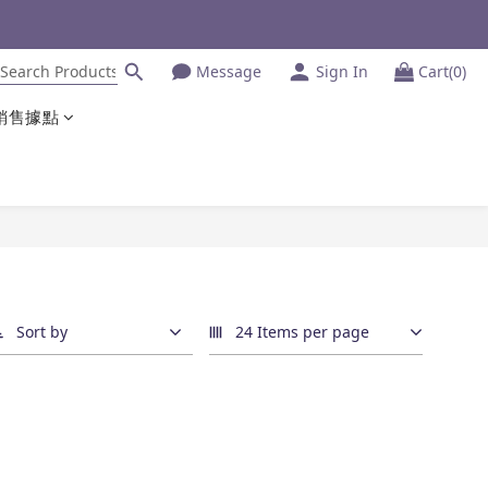
Message
Sign In
Cart(0)
銷售據點
Sort by
24 Items per page