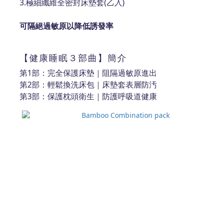
3.
極細纖維全密封床墊套(乙入)
可隔絕過敏原以降低誘發率
【健康睡眠３部曲】簡介
第1部：完全保護床墊｜阻隔過敏原進出
第2部：輕鬆換洗床包｜床墊套表層防汚
第3部：保護枕頭衛生｜防護呼吸道健康