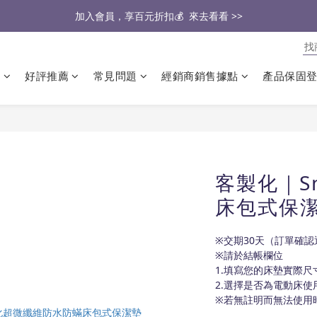
🔥2026大家最愛的商品🔥   來去看看 >>
醫生也推薦的專業保潔墊，來去看看 >>
醫生也推薦的專業保潔墊，來去看看 >>
類
好評推薦
常見問題
經銷商銷售據點
產品保固
客製化｜Sm
床包式保
※交期30天（訂單確
※請於結帳欄位
1.填寫您的床墊實際尺寸(
2.選擇是否為電動床使
※若無註明而無法使用