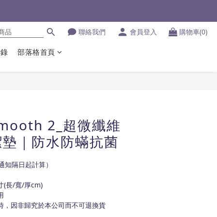
聯絡我們
會員登入
購物車(0)
登錄
部落格首頁
立即購買
ooth 2_超微纖維
潔墊｜防水防蟎抗菌
認通知隔日起計算）
長/寬/厚cm)
用
時，因非歸究於本公司而不可退換貨