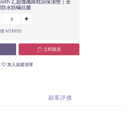
ooth 2_超微纖維枕頭保潔墊｜全
封防水防蟎抗菌
價 NT$950
立即購買
加入追蹤清單
顧客評價