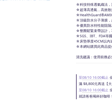
☆科技特殊透氣織法，
☆超薄高透氣，高效散
☆HealthGuard®A
☆頂級防水分子薄膜，
☆優異防水特性能阻隔
☆整圈鬆緊束帶設計，
☆SGS、IBT、FDA
☆床墊厚度45CM以內
☆本網站購買此商品提
清洗建議：使用前務必
至
08/10 16:00
截止
全
滿 $8,800元再送
至
08/10 16:00
截止
全
就請爸爸喝杯好咖啡