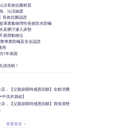
沁涼長效抗菌材質
熱、沁涼細柔
MIC 長效抗菌認證
超薄透氣物理性長效防水防蟎
水及髒汙滲入床墊
不易滑動移位
等國際專業防蟎及安全認證
適用
供1年保固
先清洗喲！
店，【父親節限時感恩回饋】全館消費
【大+中洗衣袋組】
店，【父親節限時感恩回饋】買保潔墊
！
查看更多