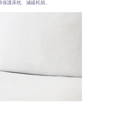
時保護床枕、減緩耗損。