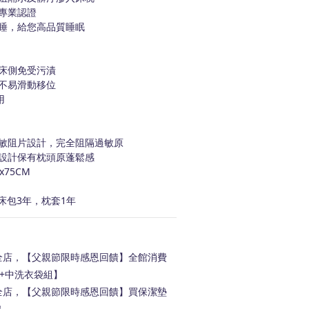
專業認證
睡，給您高品質睡眠
床側免受污漬
不易滑動移位
用
敏阻片設計，完全阻隔過敏原
設計保有枕頭原蓬鬆感
75CM
床包3年，枕套1年
店，【父親節限時感恩回饋】全館消費
【大+中洗衣袋組】
店，【父親節限時感恩回饋】買保潔墊
！