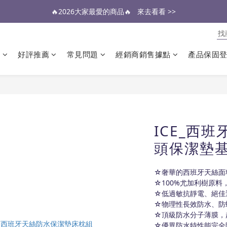
🔥2026大家最愛的商品🔥   來去看看 >>
醫生也推薦的專業保潔墊，來去看看 >>
醫生也推薦的專業保潔墊，來去看看 >>
類
好評推薦
常見問題
經銷商銷售據點
產品保固
ICE_西
頭保潔墊
☆奢華的西班牙天絲面
☆100%尤加利樹原料
☆低過敏抗靜電、絕佳
☆物理性長效防水、防
☆頂級防水分子薄膜，
☆優異防水特性能完全