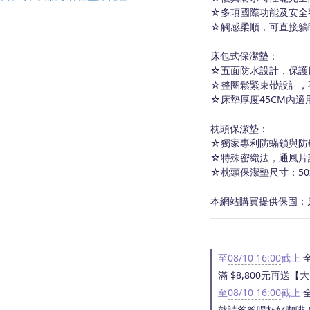
☆多項國際功能及安全
☆觸感柔順，可直接躺
床包式保潔墊：
☆五面防水設計，保護
☆整圈鬆緊束帶設計，
☆床墊厚度45CM內適
枕頭保潔墊：
☆獨家專利防蟎鎖與防
☆特殊密織法，通風片
☆枕頭保潔墊尺寸：50x
本網站購買提供保固：
至
08/10 16:00
截止
全
滿 $8,800元再送
至
08/10 16:00
截止
全
就請爸爸喝杯好咖啡