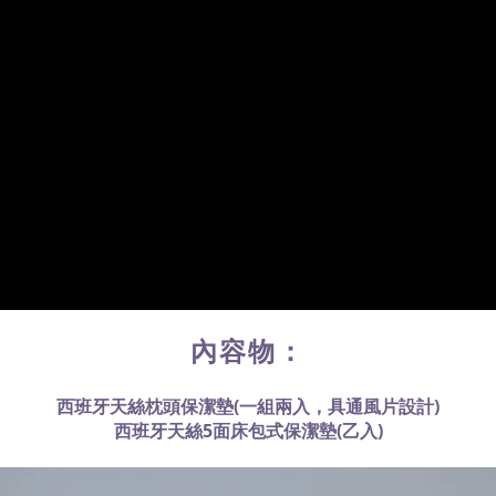
內容物：
西班牙天絲枕頭保潔墊(一組兩入
，具通風片設計
)
西班牙天絲5面床包式保潔墊(乙入)