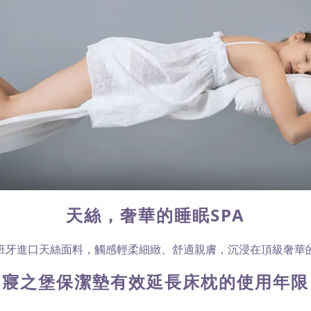
天絲，奢華的睡眠SPA
班牙進口天絲面料，觸感輕柔細緻、舒適親膚，沉浸在頂級奢華
寢之堡保潔墊有效延長床枕的使用年限