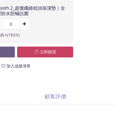
ooth 2_超微纖維枕頭保潔墊｜全
封防水防蟎抗菌
價 NT$950
立即購買
加入追蹤清單
顧客評價