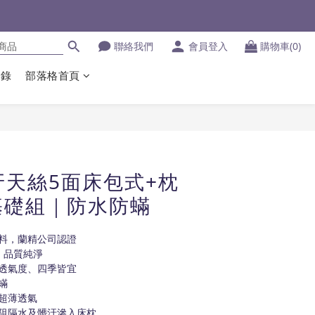
聯絡我們
會員登入
購物車(0)
登錄
部落格首頁
立即購買
班牙天絲5面床包式+枕
基礎組｜防水防蟎
料，蘭精公司認證
，品質純淨
透氣度、四季皆宜
蟎
超薄透氣
阻隔水及髒汙滲入床枕