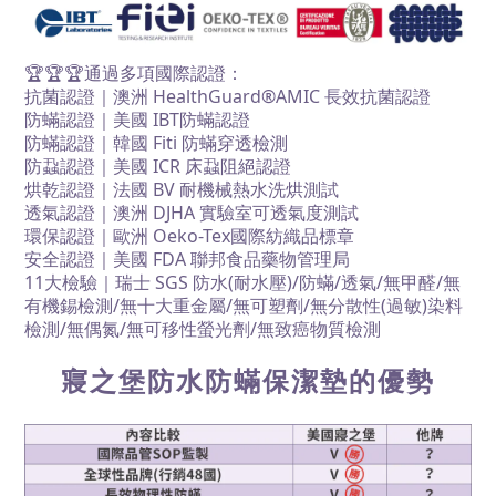
🏆
🏆
🏆
通過多項國際認證：
抗菌認證｜澳洲 HealthGuard®AMIC 長效抗菌認證
防蟎認證
｜美國
IBT
防蟎認證
防蟎認證
｜
韓國
Fiti
防蟎穿透檢測
防蝨認證
｜
美國
ICR
床蝨阻絕認證
烘乾認證
｜
法
國 BV 耐機械熱水洗烘測試
透氣認證
｜
澳洲 DJHA 實驗室可透氣度測試
環保認證
｜歐洲
Oeko-Tex
國際紡織品標章
安全認證
｜
美國
FDA 聯邦食品藥物管理局
11大檢驗
｜瑞士
SGS
防水
(
耐水壓
)/
防蟎
/
透氣
/
無甲醛
/
無
有機錫檢測
/
無十大重金屬
/
無可塑劑
/
無分散性
(
過敏
)
染料
檢測
/
無偶氮
/
無可移性螢光劑
/
無
致癌物質檢測
寢之堡防水防蟎保潔墊的優勢