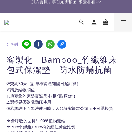
🔥2026大家最愛的商品🔥   來去看看 >>
醫生也推薦的專業保潔墊，來去看看 >>
醫生也推薦的專業保潔墊，來去看看 >>
分享到
客製化｜Bamboo_竹纖維床
包式保潔墊｜防水防蟎抗菌
※交期30天（訂單確認通知隔日起計算）
※請於結帳欄位
1.填寫您的床墊實際尺寸(長/寬/厚cm)
2.選擇是否為電動床使用
※若無註明而無法使用時，因非歸究於本公司而不可退換貨
☆會呼吸的面料! 100%植物纖維
☆70%竹纖維+30%棉的絕佳黃金比例