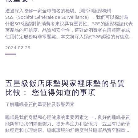
透過深入瞭解一家全球知名的檢驗、測試和認證機構-
SGS（Société Générale de Surveillance），我們可以探討為
什麼SGS認證對於消費者來說具有重要性。SGS的認證標誌代表
著產品的可信度、品質和安全性，這對於消費者在購買商品或
使用特定服務時非常關鍵。本文將深入探討SGS認證的背後意
義、其在市場中的影響力以及消費者如何受益於SGS認證，以
2024-02-29
幫助你更好地理解SGS。什麼是SGS認證？SGS是一家總部設於
瑞士日內瓦的跨國集團，專門提供測試（Testing）、檢驗
（Inspect
五星級飯店床墊與家裡床墊的品質
比較： 您值得知道的事項
了解睡眠品質的重要性及影響因素
睡眠是我們身體和心理健康的重要因素之一，良好的睡眠品質
能夠幫助我們恢復體力、提升專注力和記憶力，並且有助於情
緒穩定和心理健康。睡眠環境的舒適度對於睡眠品質至關重
要。