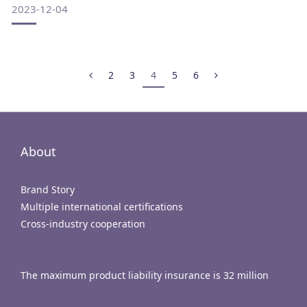
2023-12-04
and security of hum
2
3
4
5
6
About
Brand Story
Multiple international certifications
Cross-industry cooperation
The maximum product liability insurance is 32 million