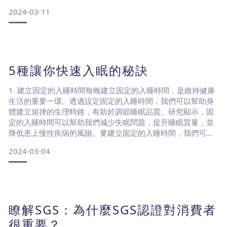
手推廣健康睡眠，並透過 #WorldSleepDay 提升大眾對睡眠議
2024-03-11
題的關注，共同推動健康睡眠的正確觀念！以下提供睡眠品質
的重要性，對生活造成如何不同的影響，藉此提升對睡眠品質
的正確觀念。睡眠
5種讓你快速入眠的秘訣
1. 建立固定的入睡時間每晚建立固定的入睡時間，是維持健康
生活的重要一環。透過設定固定的入睡時間，我們可以幫助身
體建立規律的生理時鐘，有助於調節睡眠品質。研究顯示，固
定的入睡時間可以幫助我們減少失眠問題，提升睡眠質量，並
降低患上慢性疾病的風險。要建立固定的入睡時間，我們可以
從設定每晚固定的睡前活動開始。2. 培養良好的睡前習慣每個
2024-03-04
人在睡前通常都會有些固定的習慣，多數人習慣在睡前會滑手
機，反而造成入眠困難的問題。建議幾個良好的睡前習慣，有
助於你盡快入眠，例如睡前可以看看輕鬆的書籍，在閱讀過程
中慢慢
瞭解SGS：為什麼SGS認證對消費者
很重要？