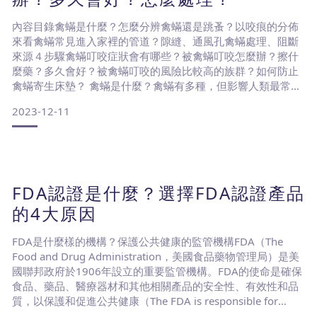
內容目錄禽蟎是什麼？怎麼分辨禽蟎還是跳蚤？以咬痕的分佈
來看禽蟎常見進入家裡的管道？隙縫、通風孔禽蟎處理、阻斷
來源４步驟禽蟎叮咬症狀會有哪些？被禽蟎叮咬怎麼辦？擦什
麼藥？多久會好？被禽蟎叮咬的風險比較高的族群？如何防止
禽蟎寄生床墊？ 禽蟎是什麼？禽蟎有多種，但影響人類最常見
的物種是禽刺蟎屬（Ornithonyssus），屬於蜘蛛綱動物禽蟎
2023-12-11
（英文：Bird Mites/ Fowl Mites）是一種寄生在鳥類及家禽皮
膚表面以吸血為食的蟎蟲，比起塵蟎（約0.2-0.3mm，肉眼看
不到），禽蟎大一些（約
FDA認證是什麼？選擇FDA認證產品
的4大原因
FDA是什麼樣的機構？保護公共健康的監管機構FDA（The
Food and Drug Administration，美國食品藥物管理局）是美
國聯邦政府於1906年設立的重要監管機構。FDA的使命是確保
食品、藥品、醫療器材和其他相關產品的安全性、有效性和品
質，以保護和促進公共健康（The FDA is responsible for
protecting the public health by ensuring the safety, efficacy,