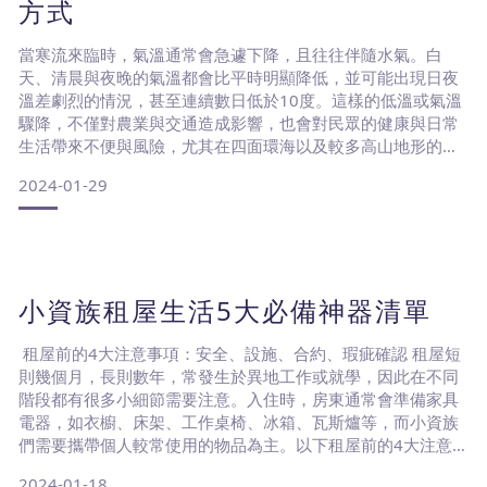
方式
當寒流來臨時，氣溫通常會急遽下降，且往往伴隨水氣。白
天、清晨與夜晚的氣溫都會比平時明顯降低，並可能出現日夜
溫差劇烈的情況，甚至連續數日低於10度。這樣的低溫或氣溫
驟降，不僅對農業與交通造成影響，也會對民眾的健康與日常
生活帶來不便與風險，尤其在四面環海以及較多高山地形的台
灣，生活在些地區的居民們要特別注意。瞭解寒冬對睡眠帶來
2024-01-29
的影響首先需要瞭解的是在寒冷的冬季夜晚，手腳冰冷是影響
睡眠品質的一個大挑戰，這會讓我們在準備入睡時感覺很不舒
服。手腳是人體血液循環的末梢，而在低溫環境中，血管可能
收縮，導致血液
小資族租屋生活5大必備神器清單
租屋前的4大注意事項：安全、設施、合約、瑕疵確認 租屋短
則幾個月，長則數年，常發生於異地工作或就學，因此在不同
階段都有很多小細節需要注意。入住時，房東通常會準備家具
電器，如衣櫥、床架、工作桌椅、冰箱、瓦斯爐等，而小資族
們需要攜帶個人較常使用的物品為主。以下租屋前的4大注意事
項提供給您參考:1. 安全性：了解該地區的治安情況，如距離最
2024-01-18