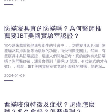
近的派出所位置、大樓是否有警衛，並檢查租屋處的門窗鎖等
安全設施。2. 設施與服務：確認提供的軟硬體及設施，如廚
房、洗衣機及網路設備等是否符合需求。3. 詳閱合約：仔
防蟎寢具真的防蟎嗎？為何醫師推
薦要IBT美國實驗室認證？
當今越來越重視健康與衛生的社會中，，防蟎寢具因具備阻隔
塵蟎及其排泄物等過敏原的功能，而受到廣泛關注。然而，有
些寢具未具防蟎認證，這讓人們開始思考：真的能夠有效防蟎
嗎？詢問醫師後，通常會得到「選擇IBT認證、有拉鍊式的才有
效!」，那麼，IBT 美國實驗室究竟是什麼樣的機構，能夠深受
醫師信賴呢？IBT 美國實驗室是甚麼樣的機構？過敏與免疫檢
2024-01-09
測權威IBT 美國實驗室於1983年創立，是第一批提供專業過敏
和免疫學檢測的商業實驗室之一，奠定了臨床免疫學、過敏和
分子生物學領域方面具有權威及學術領導的地位，V
禽蟎咬痕特徵及症狀？超癢怎麼
辦？多久會好？怎麼處理？