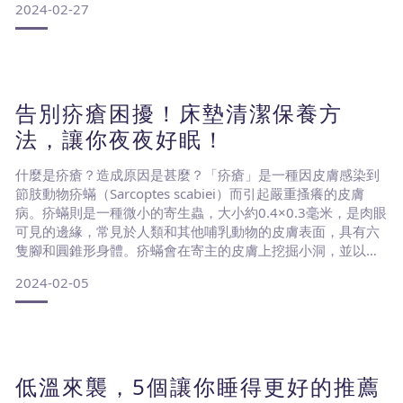
2024-02-27
不良的生活習慣如晚上過度飲食、飲酒、抽菸或過度使用電子
設備，都可能導致睡眠品質下降。創造舒適的睡眠環境，透過
保持房間的溫度適宜、光線暗淡、噪音最小化，使用舒適的床
墊以及透過保潔墊維持乾淨度都可以讓整個環境更適合睡眠。
告別疥瘡困擾！床墊清潔保養方
出遊過後我們來比較飯店床墊和家裡床墊的優缺點
法，讓你夜夜好眠！
連續假期的期間，您與家人朋友們
什麼是疥瘡？造成原因是甚麼？「疥瘡」是一種因皮膚感染到
節肢動物疥蟎（Sarcoptes scabiei）而引起嚴重搔癢的皮膚
病。疥蟎則是一種微小的寄生蟲，大小約0.4×0.3毫米，是肉眼
可見的邊緣，常見於人類和其他哺乳動物的皮膚表面，具有六
隻腳和圓錐形身體。疥蟎會在寄主的皮膚上挖掘小洞，並以皮
膚細胞和組織為食。疥蟎的傳染方式是什麼？通常是經由直接
2024-02-05
接觸傳播，當感染疥蟎的人與他人有密切接觸時，疥蟎會從一
個人的皮膚轉移到另一個人的皮膚。這種接觸可以是性接觸、
共用衣物、共用床上用品或與感染者共同居住。為
低溫來襲，5個讓你睡得更好的推薦